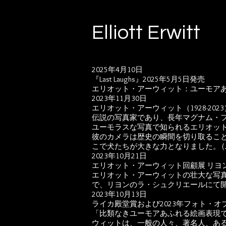
Elliott Erwitt
2025年4月10日
『Last Laughs』2025年5月5日発売
エリオット・アーウィット：ユーモア
2023年11月30日
エリオット・アーウィット（1928-202
伝説の写真家であり、長年マグナム・フ
ユーモラスな写真で知られるエリオット
彼のカメラは歴史の瞬間を切り取るこ
こで犬たちが大きな力となりました。 (
2023年10月21日
エリオット・アーウィット回顧展 リヨン：2
エリオット・アーウィットの壮大な写真を
で、リヨンのラ・シュクリエールにて
2023年10月13日
ライカ殿堂賞および2023年フォト・オ
「比類なきユーモアあふれる絵画表現
ウィットは、一般の人々、著名人、あ