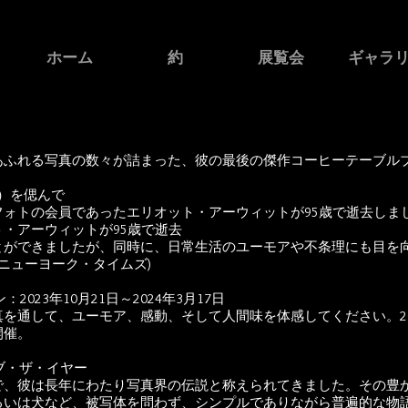
ホーム
約
展覧会
ギャラ
あふれる写真の数々が詰まった、彼の最後の傑作コーヒーテーブル
3）を偲んで
ォトの会員であったエリオット・アーウィットが95歳で逝去しま
・アーウィットが95歳で逝去
とができましたが、同時に、日常生活のユーモアや不条理にも目を
ニューヨーク・タイムズ)
023年10月21日～2024年3月17日
通して、ユーモア、感動、そして人間味を体感してください。2023年
開催。
ブ・ザ・イヤー
で、彼は長年にわたり写真界の伝説と称えられてきました。その豊
るいは犬など、被写体を問わず、シンプルでありながら普遍的な物